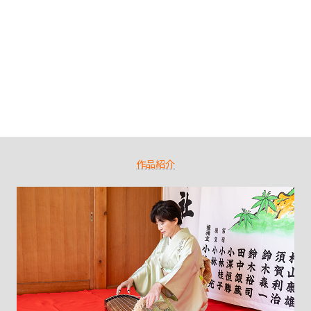
ラ・ネージュ 住所：京都…
続きを読む
【演
奏
会
【演奏会情報】7月27日（月）宮フェス
情
2026年6月13日
報】
7
【日時】 2026年7月27日(月) 開場 14:00 開演 14:30～【会場】 芦
月
:
屋市民センター別館 音楽…
続きを読む
28
【演
日
奏
（火）
会
お
情
箏
報】
を
7
作品紹介
月
楽
27
し
日
む
（月）
ひ
宮
と
フ
と
ェ
き
ス
2026
in
Kyoto