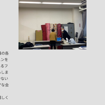
踊の各
スンを
れるフ
もしま
少ない
アな会
越しく