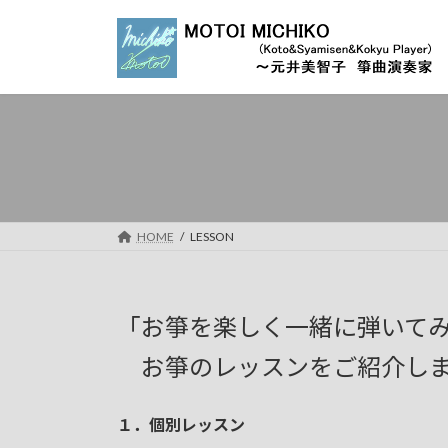
コ
ナ
ン
ビ
テ
ゲ
ン
ー
ツ
シ
へ
ョ
ス
ン
キ
に
ッ
移
プ
動
HOME
LESSON
「お箏を楽しく一緒に弾いて
お箏のレッスンをご紹介し
１．個別レッスン