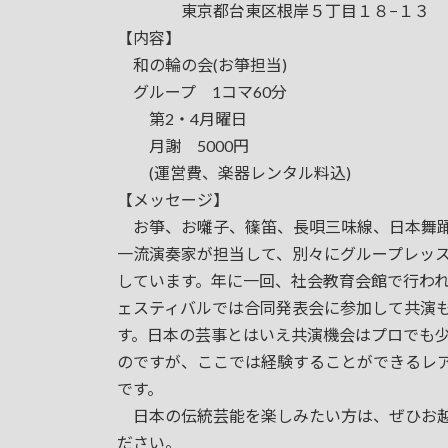
東京都台東区根岸５丁目１８−１３
【内容】
和の輪の会(お箏担当)
グループ 1コマ60分
第2・4月曜日
月謝 5000円
(運営費、楽器レンタル料込)
【メッセージ】
お箏、お囃子、篠笛、長唄三味線、日本舞
一流演奏家が担当して、別々にグループレッ
しています。年に一回、社会教育会館で行わ
ェスティバルでは合同発表会に参加して共演
す。日本の芸事とはいえ共演機会はプロでも
のですが、ここでは経験することができるレ
です。
日本の伝統芸能を楽しみたい方は、ぜひお
ださい。