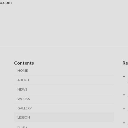
.com
Contents
Re
HOME
ABOUT
m
NEWS
WORKS
GALLERY
LESSON
BLOG