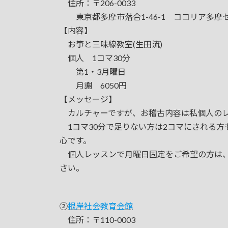
住所：〒206-0033
東京都多摩市落合1-46-1 ココリア多摩セ
【内容】
お箏と三味線教室(生田流)
個人 1コマ30分
第1・3月曜日
月謝 6050円
【メッセージ】
カルチャーですが、お稽古内容は私個人のレ
1コマ30分で足りない方は2コマにされる方
心です。
個人レッスンで月曜日固定をご希望の方は、
さい。
②
根岸社会教育会館
住所：〒110-0003