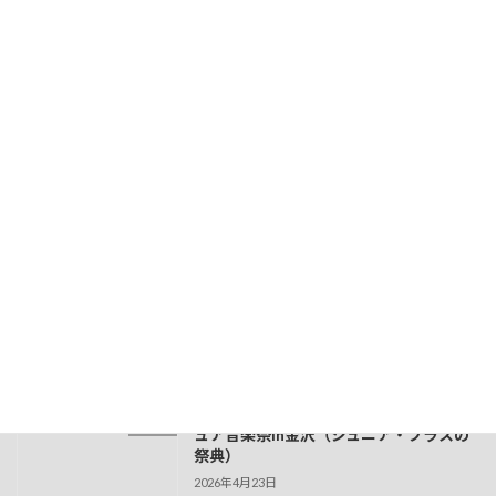
【演奏会情報】5月25日～28日 能登半
全般
島珠洲市への慰問演奏
2026年4月26日
【演奏会情報】5月24日（日）お箏を楽
全般
しむひととき2026 in Shiga
2026年4月25日
【演奏会情報】5月4日（月）ガルガンチ
全般
ュア音楽祭in金沢（箏によるコンサー
ト）
2026年4月24日
【演奏会情報】5月3日（日）ガルガンチ
全般
ュア音楽祭in金沢（ジュニア・ブラスの
祭典）
2026年4月23日