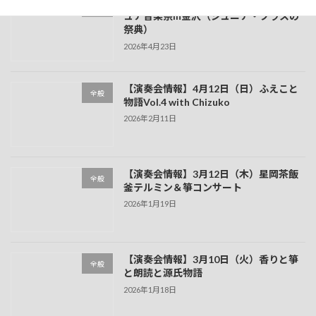
【演奏会情報】5月3日（日）ガルガンチ
全般
ュア音楽祭in金沢（ジュニア・ブラスの
祭典）
2026年4月23日
【演奏会情報】4月12日（日）ふえこと
全般
物語Vol.4 with Chizuko
2026年2月11日
【演奏会情報】3月12日（木）星岡茶飯
全般
釜テルミン＆箏コンサート
2026年1月19日
【演奏会情報】3月10日（火）香りと箏
全般
と朗読と源氏物語
2026年1月18日